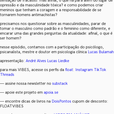
sensação de fracasso. mas afinal, o que há para além do lugar de
opressão e da masculinidade tóxica? e como podemos criar
meninos que tenham a coragem e a responsabilidade de se
tornarem homens antimachistas?
precisamos nos questionar sobre as masculinidades, parar de
tomar o masculino como padrão e o feminino como diferente, e
encarar uma das grandes perguntas da atualidade: afinal, o que é
ser homem?
nesse episódio, contamos com a participação do psicólogo,
psicanalista, mestre e doutor em psicologia clínica
Lucas Bulamah
apresentação:
André Alves
Lucas Liedke
para mais VIBES, acesse os perfis da
float
:
Instagram
TikTok
Threads
— assine nossa newsletter no
substack
— apoie este projeto em
apoia.se
— encontre dicas de livros na
DoisPontos
cupom de desconto:
FLOATVIBES