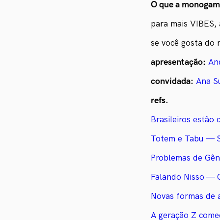
O que a monogami
para mais VIBES, 
se você gosta do 
apresentação:
An
convidada:
Ana S
refs.
Brasileiros estão
Totem e Tabu — S
Problemas de Gêne
Falando Nisso — C
Novas formas de a
A geração Z começ