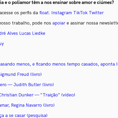
a e o poliamor têm a nos ensinar sobre amor e ciúmes?
acesse os perfis da
float
:
Instagram
TikTok
Twitter
nosso trabalho, pode nos
apoiar
e assinar nossa newslet
dré Alves
Lucas Liedke
uy
 casando menos, e ficando menos tempo casados, aponta I
igmund Freud (livro)
ro — Judith Butler (livro)
hristian Dunker — "Traição" (vídeo)
mar, Regina Navarro (livro)
a a se casar (pesquisa)