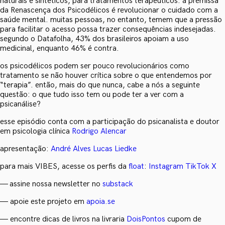
naturais e sintéticos, para tratamentos terapêuticos. a premissa
da Renascença dos Psicodélicos é revolucionar o cuidado com a
saúde mental. muitas pessoas, no entanto, temem que a pressão
para facilitar o acesso possa trazer consequências indesejadas.
segundo o Datafolha, 43% dos brasileiros apoiam a uso
medicinal, enquanto 46% é contra.
os psicodélicos podem ser pouco revolucionários como
tratamento se não houver crítica sobre o que entendemos por
“terapia”. então, mais do que nunca, cabe a nós a seguinte
questão: o que tudo isso tem ou pode ter a ver com a
psicanálise?
esse episódio conta com a participação do psicanalista e doutor
em psicologia clínica
Rodrigo Alencar
apresentação:
André Alves
Lucas Liedke
para mais VIBES, acesse os perfis da
float
:
Instagram
TikTok
X
— assine nossa newsletter no
substack
— apoie este projeto em
apoia.se
— encontre dicas de livros na livraria
DoisPontos
cupom de